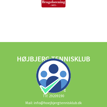
HØJBJERG TENNISKLUB
FIND OS HER
Dybrovej 6
8270 - Højbjerg
Tlf.
29209190
Mail:
info@hoejbjergtennisklub.dk